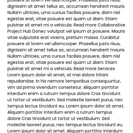
posuere at lorem vel ullamcorper. Phasellus justo risus,
dignissim sit amet tellus ac, accumsan hendrerit mauris.
Nullam ultricies, urna cursus facilisis posuere, diam nisl
egestas erat, vitae posuere est quam ut diam. Etiam
pulvinar sit amet mi a vehicula. Read more Collaborative
Project Hub Donec volutpat vel ipsum at posuere. Mauris
vitae vulputate erat viverra, pretium massa. Curabitur
posuere at lorem vel ullamcorper. Phasellus justo risus,
dignissim sit amet tellus ac, accumsan hendrerit mauris.
Nullam ultricies, urna cursus facilisis posuere, diam nisl
egestas erat, vitae posuere est quam ut diam. Etiam
pulvinar sit amet mi a vehicula. Read more Services
Lorem ipsum dolor sit amet, at mei dolore tritani
repudiandae. In his nemore temporibus consequuntur,
vim ad prima vivendum consetetur. Aliquam porttitor
interdum enim a rutrum tempus dolore Cras tincidunt
ut tortor ut vestibulum. Sed molestie laoreet purus, nec
tempus lectus tincidunt eu. Lorem ipsum dolor sit amet.
Aliquam porttitor interdum enim a rutrum tempus
dolore Cras tincidunt ut tortor ut vestibulum. Sed
molestie laoreet purus, nec tempus lectus tincidunt eu.
Lorem ipsum dolor sit amet. Aliquam porttitor interdum