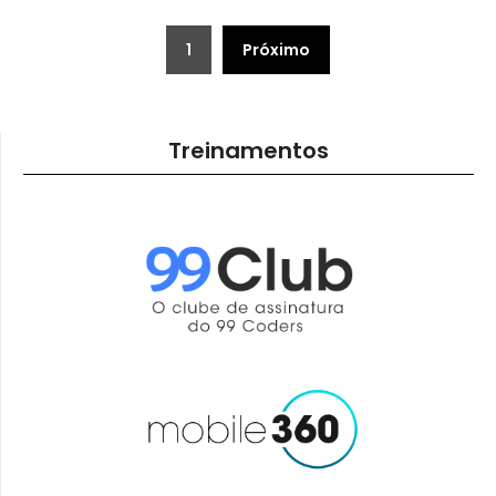
Paginação
1
Próximo
de
posts
Treinamentos