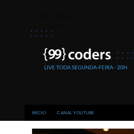
Skip
to
99 Coders
content
Programação e IA
INÍCIO
CANAL YOUTUBE