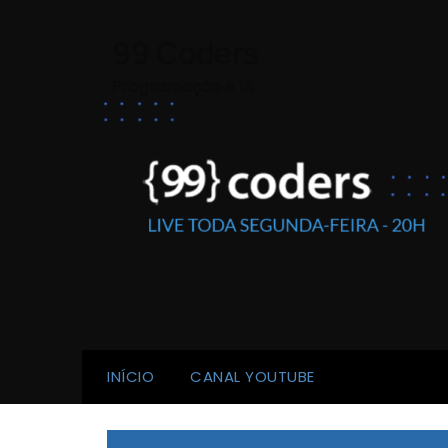
Skip
to
99 Coders
content
Programação e IA
INÍCIO
CANAL YOUTUBE