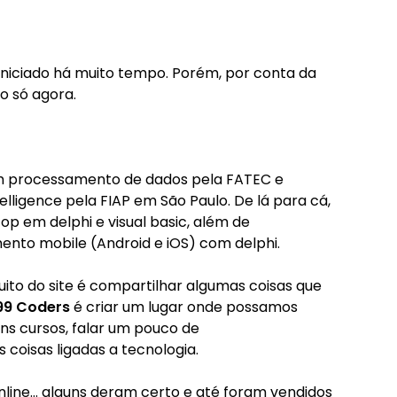
 iniciado há muito tempo. Porém, por conta da
o só agora.
m processamento de dados pela FATEC e
lligence pela FIAP em São Paulo. De lá para cá,
 em delphi e visual basic, além de
nto mobile (Android e iOS) com delphi.
uito do site é compartilhar algumas coisas que
99 Coders
é criar um lugar onde possamos
guns cursos, falar um pouco de
coisas ligadas a tecnologia.
nline… alguns deram certo e até foram vendidos